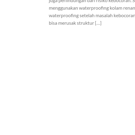
juga perlindungan dari risiko kebocoran.
menggunakan waterproofing kolam renang
waterproofing setelah masalah kebocoran 
bisa merusak struktur […]