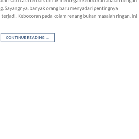
 Salah satu cara terbaik untuk mencegah kebocoran adalah dengan
. Sayangnya, banyak orang baru menyadari pentingnya
terjadi. Kebocoran pada kolam renang bukan masalah ringan. Ini
CONTINUE READING
→