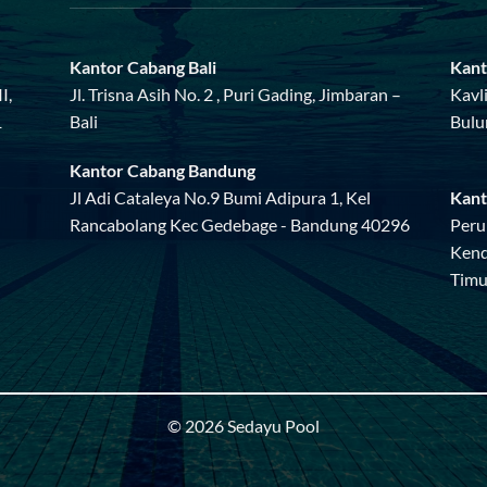
Kantor Cabang Bali
Kant
I,
Jl. Trisna Asih No. 2 , Puri Gading, Jimbaran –
Kavl
1
Bali
Bulu
Kantor Cabang Bandung
Jl Adi Cataleya No.9 Bumi Adipura 1, Kel
Kant
Rancabolang Kec Gedebage - Bandung 40296
Peru
Kend
Timu
© 2026 Sedayu Pool