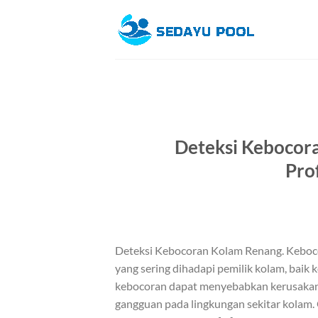
Skip
to
content
Deteksi Kebocor
Pro
Deteksi Kebocoran Kolam Renang. Keboco
yang sering dihadapi pemilik kolam, baik 
kebocoran dapat menyebabkan kerusakan s
gangguan pada lingkungan sekitar kolam.