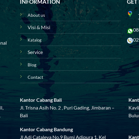
INFORMATION
GET
About us
Visi & Misi
08
02
Katalog
onal
Service
Blog
Contact
Kantor Cabang Bali
Kant
I,
Jl. Trisna Asih No. 2 , Puri Gading, Jimbaran –
Kavl
1
Bali
Bulu
Kantor Cabang Bandung
Jl Adi Cataleya No.9 Bumi Adipura 1, Kel
Kant