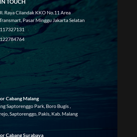
 IN TOUCH
Jl. Raya Cilandak KKO No.11 Area
Transmart, Pasar Minggu Jakarta Selatan
117327131
122784764
or Cabang Malang
ing Saptorenggo Park, Boro Bugis ,
rejo, Saptorenggo, Pakis, Kab. Malang
or Cabang Surabaya