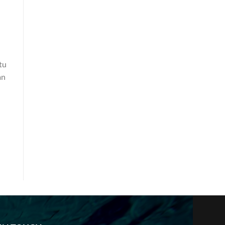
tu
an