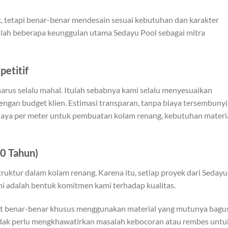
, tetapi benar-benar mendesain sesuai kebutuhan dan karakter
nilah beberapa keunggulan utama Sedayu Pool sebagai mitra
etitif
arus selalu mahal. Itulah sebabnya kami selalu menyesuaikan
 dengan budget klien. Estimasi transparan, tanpa biaya tersembunyi
aya per meter untuk pembuatan kolam renang, kebutuhan materia
10 Tahun)
ktur dalam kolam renang. Karena itu, setiap proyek dari Sedayu
Ini adalah bentuk komitmen kami terhadap kualitas.
at benar-benar khusus menggunakan material yang mutunya bagus
 tidak perlu mengkhawatirkan masalah kebocoran atau rembes untu