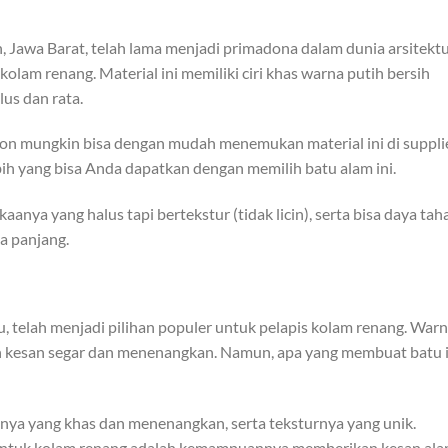
, Jawa Barat, telah lama menjadi primadona dalam dunia arsitektu
kolam renang. Material ini memiliki ciri khas warna putih bersih
lus dan rata.
ebon mungkin bisa dengan mudah menemukan material ini di suppli
bih yang bisa Anda dapatkan dengan memilih batu alam ini.
anya yang halus tapi bertekstur (tidak licin), serta bisa daya tah
a panjang.
u, telah menjadi pilihan populer untuk pelapis kolam renang. War
n kesan segar dan menenangkan. Namun, apa yang membuat batu i
unya yang khas dan menenangkan, serta teksturnya yang unik.
untuk kolam renang adalah kemampuannya memberikan kesan ala