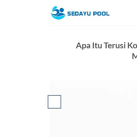
Skip
to
content
Apa Itu Terusi K
M