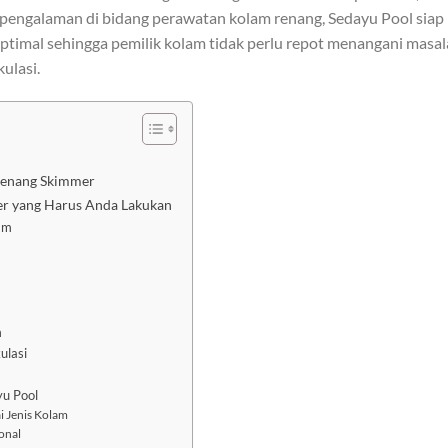
pengalaman di bidang perawatan kolam renang, Sedayu Pool siap
timal sehingga pemilik kolam tidak perlu repot menangani masa
kulasi.
Renang Skimmer
r yang Harus Anda Lakukan
am
m
ulasi
u Pool
 Jenis Kolam
onal