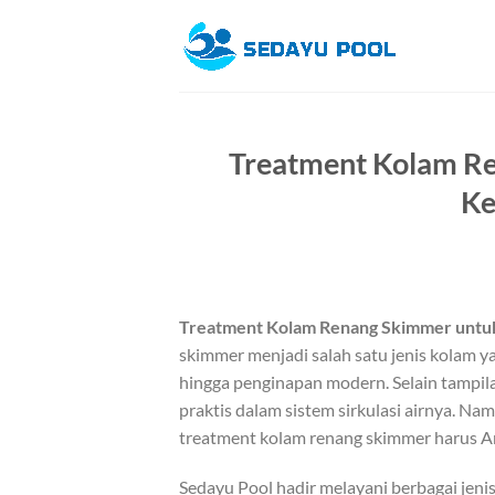
Skip
to
content
Treatment Kolam R
Ke
Treatment Kolam Renang Skimmer untu
skimmer menjadi salah satu jenis kolam ya
hingga penginapan modern. Selain tampil
praktis dalam sistem sirkulasi airnya. Na
treatment kolam renang skimmer harus An
Sedayu Pool hadir melayani berbagai jeni