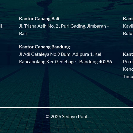
Kantor Cabang Bali
Kant
I,
Jl. Trisna Asih No. 2 , Puri Gading, Jimbaran –
Kavl
1
Bali
Bulu
Kantor Cabang Bandung
Jl Adi Cataleya No.9 Bumi Adipura 1, Kel
Kant
Rancabolang Kec Gedebage - Bandung 40296
Peru
Kend
Timu
© 2026 Sedayu Pool