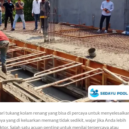
i tukang kolam renang yang bisa di percaya untuk menyelesaika
a yang di keluarkan memang tidak sedikit, wajar jika Anda lebih
aktor. Salah satu acuan penting untuk menilai terpercaya atau