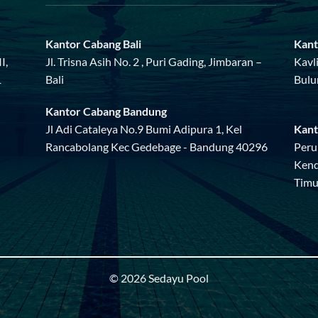
Kantor Cabang Bali
Kant
I,
Jl. Trisna Asih No. 2 , Puri Gading, Jimbaran –
Kavl
1
Bali
Bulu
Kantor Cabang Bandung
Jl Adi Cataleya No.9 Bumi Adipura 1, Kel
Kant
Rancabolang Kec Gedebage - Bandung 40296
Peru
Kend
Timu
© 2026 Sedayu Pool