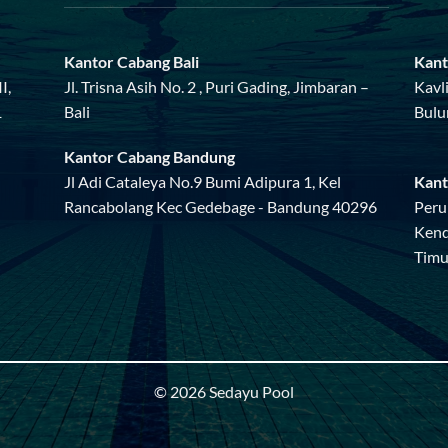
Kantor Cabang Bali
Kant
I,
Jl. Trisna Asih No. 2 , Puri Gading, Jimbaran –
Kavl
1
Bali
Bulu
Kantor Cabang Bandung
Jl Adi Cataleya No.9 Bumi Adipura 1, Kel
Kant
Rancabolang Kec Gedebage - Bandung 40296
Peru
Kend
Timu
© 2026 Sedayu Pool