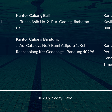
Kantor Cabang Bali
Kant
I,
Jl. Trisna Asih No. 2 , Puri Gading, Jimbaran –
Kavl
1
Bali
Bulu
Kantor Cabang Bandung
Jl Adi Cataleya No.9 Bumi Adipura 1, Kel
Kant
Rancabolang Kec Gedebage - Bandung 40296
Peru
Kend
Timu
© 2026 Sedayu Pool