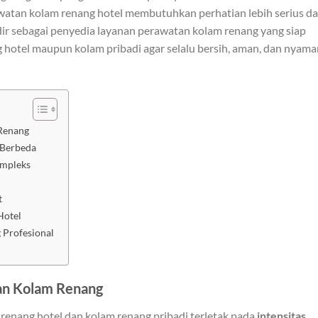
awatan kolam renang hotel membutuhkan perhatian lebih serius d
ir sebagai penyedia layanan perawatan kolam renang yang siap
hotel maupun kolam pribadi agar selalu bersih, aman, dan nyama
Renang
 Berbeda
ompleks
t
Hotel
 Profesional
an Kolam Renang
renang hotel dan kolam renang pribadi terletak pada
intensitas