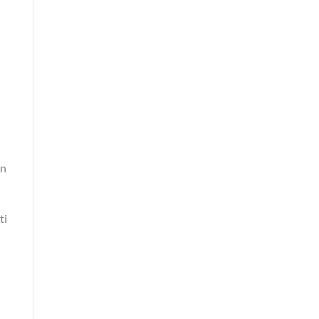
an
ti