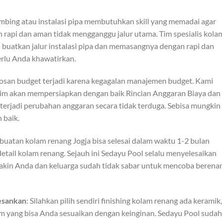
umbing atau instalasi pipa membutuhkan skill yang memadai agar
rapi dan aman tidak mengganggu jalur utama. Tim spesialis kola
n buatkan jalur instalasi pipa dan memasangnya dengan rapi dan
erlu Anda khawatirkan.
osan budget terjadi karena kegagalan manajemen budget. Kami
, tim akan mempersiapkan dengan baik Rincian Anggaran Biaya dan
terjadi perubahan anggaran secara tidak terduga. Sebisa mungkin
 baik.
uatan kolam renang Jogja bisa selesai dalam waktu 1-2 bulan
etail kolam renang. Sejauh ini Sedayu Pool selalu menyelesaikan
akin Anda dan keluarga sudah tidak sabar untuk mencoba berena
esankan
: Silahkan pilih sendiri finishing kolam renang ada keramik,
am yang bisa Anda sesuaikan dengan keinginan. Sedayu Pool sudah