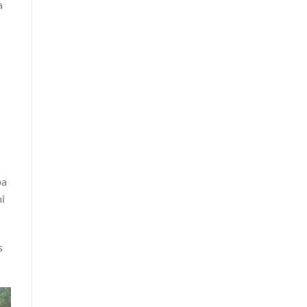
a
pa
mi
s